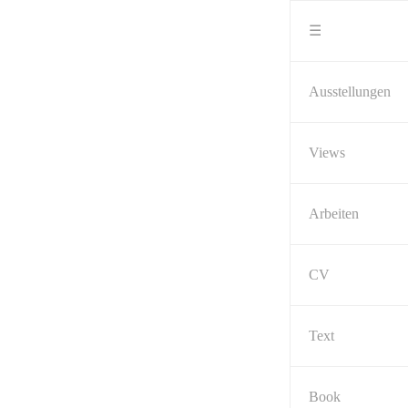
Skip
to
☰
content
Ausstellungen
Views
Arbeiten
CV
Text
Book