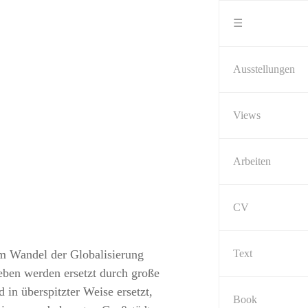
Skip
to
☰
content
Ausstellungen
Views
Arbeiten
CV
im Wandel der Globalisierung
Text
eben werden ersetzt durch große
n überspitzter Weise ersetzt,
Book