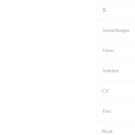
Skip
to
☰
content
Ausstellungen
Views
Arbeiten
CV
Text
Book