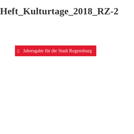
Heft_Kulturtage_2018_RZ-2
Beitrags-
Jahresgabe für die Stadt Regensburg
Navigation