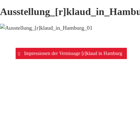
Ausstellung_[r]klaud_in_Hamb
Beitrags-
Impressionen der Vernissage [r]klaud in Hamburg
Navigation