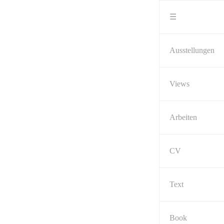
Skip
to
☰
content
Ausstellungen
Views
Arbeiten
CV
Text
Book