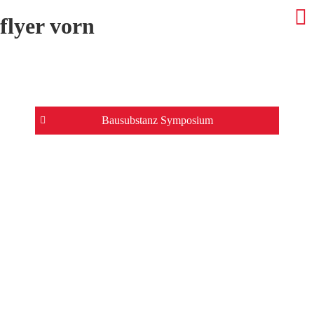
flyer vorn
Beitrags-
Bausubstanz Symposium
Navigation