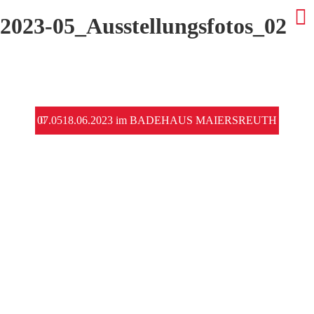
2023-05_Ausstellungsfotos_02
Beitrags-
07.0518.06.2023 im BADEHAUS MAIERSREUTH
Navigation