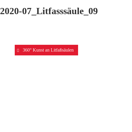
2020-07_Litfasssäule_09
Beitrags-
360° Kunst an Litfaßsäulen
Navigation