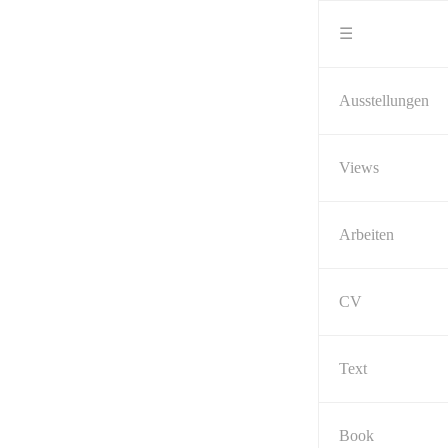
Skip
to
☰
content
Ausstellungen
Views
Arbeiten
CV
Text
Book